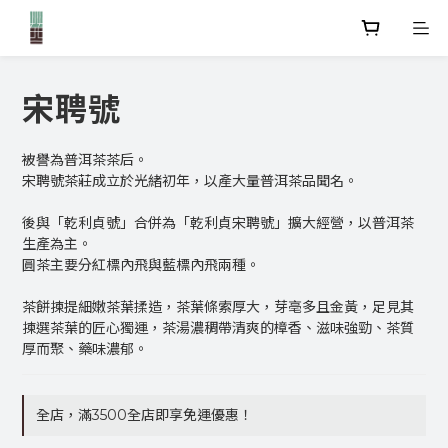
宋聘號
被譽為普洱茶茶后。
宋聘號茶莊成立於光緒初年，以產大量普洱茶品聞名。
後與「乾利貞號」合併為「乾利貞宋聘號」擴大經營，以普洱茶
生產為主。
圓茶主要分紅標內飛與藍標內飛兩種。
茶餅揀提細嫩茶葉揉造，茶葉條索厚大，芽亳多且金黃，足見其
揀選茶葉的匠心獨運，茶湯濃稠帶清爽的樟香、滋味強勁、茶質
厚而聚、藥味濃郁。
全店，滿3500全店即享免運優惠！