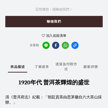
若想購買，請聯絡我們。
聯絡我們
加入追蹤清單
分享到
送貨及付款方
商品描述
了解更多
顧客評價
式
1920年代 普洱茶輝煌的盛世
清《普洱府志》紀載：「朝廷貢茶由思茅廳自六大茶山採
辦。」