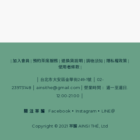
加入會員
預約茶席服務
退換貨說明
隱私權政策
|
|
|
|
購物須知
|
|
使用者條款
|
1
02-
│
台北市大安區金華街249-
號
│
23973148
ainsithe@gmail.com
.
│
│
營業時間：
週一至週日
12:00-21:00
│
•
•
關 注 萃 釅
Facebook
Instagram
LINE＠
Copyright © 2021 萃釅 AINSI THÉ, Ltd