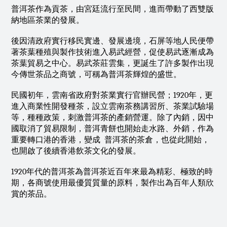
普洱茶作為貢茶，由宮廷流行至民間，進而帶動了西雙版
納地區茶業的發展。
後因清政府實行移民實邊、發展邊境，石屏等地人民便帶
著茶葉種殖與製作技術進入易武經營，促使易武逐漸成為
茶葉貿易之中心。易武茶莊雲集，更誕生了許多製作出現
今傳世茶品之商號，可稱為普洱茶輝煌的盛世。
民國初年，雲南省政府對茶業實行官辦民營；1920年，更
進入商業性開發種茶，設立雲南茶務講習所、茶業試驗場
等，種種政策，刺激普洱茶的產銷營運。除了內銷，因中
國取消了貿易限制，普洱青餅也開始走水路、外銷，作為
重要轉口港的香港，變成  普洱茶的茶倉，也從此開始，
也開啟了後續香港飲茶文化的發展。
1920年代的普洱茶為普洱茶近百年來最為精彩、極致的時
期，各商號使用最優質質量的原料，製作出為百年人類欣
賞的茶品。