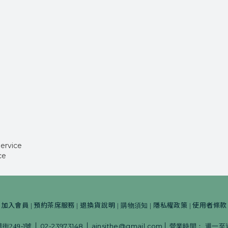
ervice
ce
加入會員
預約茶席服務
退換貨說明
隱私權政策
使用者條款
|
|
|
|
購物須知
|
|
1
02-23973148
ainsithe@gmail.com
249-
號
│
│
│
營業時間：
週一至