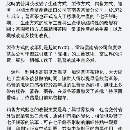
此時的普洱茶改變了生產方式、製作方式、銷售方式。隨
著「中國土產畜產進出口公司雲南省茶葉分公司」於1972
年成立，普洱茶也正式進入了標準化生產的「七子餅時
期」。生產方式的改革主要與生產環境結構性的改變有
關；茶園種植方式採精耕茶園；常規性產品的生產；以及
機械改造及技術改良。
製作方式的改革則是起於1973年，當時雲南省公司向廣東
茶葉公司學習並引進了「渥堆」的工藝技術。當世界的消
費、腳步一切都加速了，熟普的誕生是必然。
「渥堆」利用提高濕度及溫度，加速普洱茶轉化，大大縮
短了普洱茶後發酵的時間，讓世人得以提早品飲普洱茶。
熟普的滋味口感相較於當年度的生普更為醇和，風味上多
帶有糯香、蔘香、棗香。在景谷茶廠壓製了首批「特厚棗
香磚」，依舊是目前熟普標竿。
銷售方式觀念的改變主要是為了與世界接軌，包含交付省
外貿部業管出口業務，通路和市場的變化，相信也影響了
七子餅茶的沿革，可在七子餅茶形制的細細特點中觀察
到，印刷字版有中英對照，並有中英對照的內票使用。使