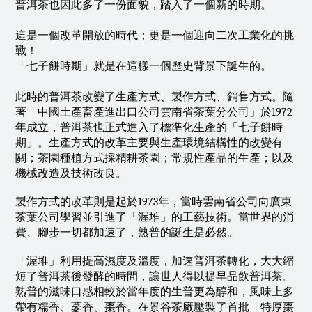
普洱茶也因此多了一份面貌，踏入了一個新的時期。
這是一個改革開放的時代；更是一個迎向二次工業化的挑
戰！
「七子餅時期」就是在這樣一個歷史背景下誕生的。
此時的普洱茶改變了生產方式、製作方式、銷售方式。隨
著「中國土產畜產進出口公司雲南省茶葉分公司」於1972
年成立，普洱茶也正式進入了標準化生產的「七子餅時
期」。生產方式的改革主要與生產環境結構性的改變有
關；茶園種植方式採精耕茶園；常規性產品的生產；以及
機械改造及技術改良。
製作方式的改革則是起於1973年，當時雲南省公司向廣東
茶葉公司學習並引進了「渥堆」的工藝技術。當世界的消
費、腳步一切都加速了，熟普的誕生是必然。
「渥堆」利用提高濕度及溫度，加速普洱茶轉化，大大縮
短了普洱茶後發酵的時間，讓世人得以提早品飲普洱茶。
熟普的滋味口感相較於當年度的生普更為醇和，風味上多
帶有糯香、蔘香、棗香。在景谷茶廠壓製了首批「特厚棗