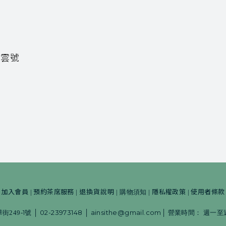
陳雲號
加入會員
預約茶席服務
退換貨說明
隱私權政策
使用者條款
|
|
|
|
購物須知
|
|
1
02-23973148
ainsithe@gmail.com
249-
號
│
│
│
營業時間：
週一至