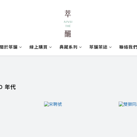
關於萃釅
線上購買
典藏系列
萃釅茶誌
聯絡我
0 年代