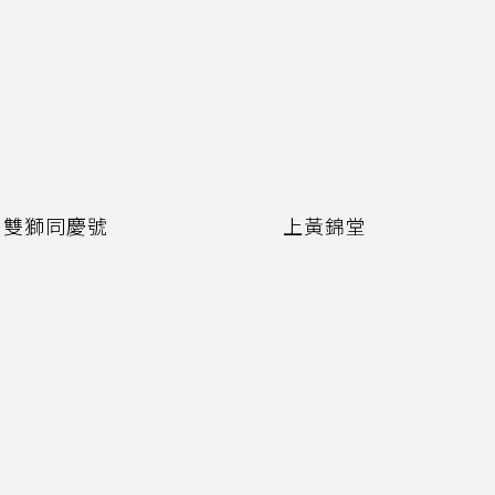
雙獅同慶號
上黃錦堂