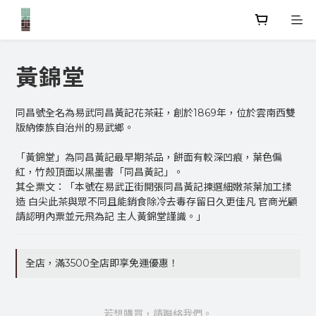
黃錦堂
同昌號全名為易武同昌黃記花茶莊，創於1869年，位於雲南西雙
版納傣族自治州的易武鄉。
「黃錦堂」為同昌黃記最早期茶品，餅面有較深凹痕，葉色偏
紅，竹殼頂面以黑墨書「同昌黃記」。
其仝票文：「本號在易武正街開張同昌黃記揀選細嫩茶葉加工揉
造 白尖此茶與眾不同且能銷食除冷去毒存留日久更佳凡 官商光顧
請認明內票並元飛為記 主人黃錦堂謹識。」
全店，滿3500全店即享免運優惠！
若想購買，請聯絡我們。