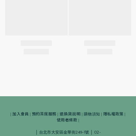
加入會員
預約茶席服務
退換貨說明
隱私權政策
|
|
|
|
購物須知
|
|
使用者條款
|
1
02-
│
台北市大安區金華街249-
號
│