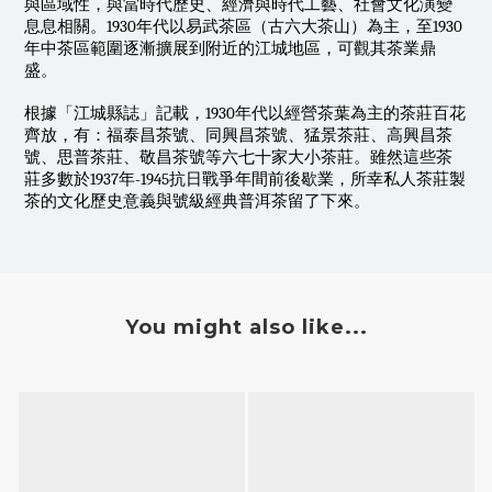
與區域性，與當時代歷史、經濟與時代工藝、社會文化演變
息息相關。1930年代以易武茶區（古六大茶山）為主，至1930
年中茶區範圍逐漸擴展到附近的江城地區，可觀其茶業鼎
盛。
根據「江城縣誌」記載，1930年代以經營茶葉為主的茶莊百花
齊放，有：福泰昌茶號、同興昌茶號、猛景茶莊、高興昌茶
號、思普茶莊、敬昌茶號等六七十家大小茶莊。雖然這些茶
莊多數於1937年-1945抗日戰爭年間前後歇業，所幸私人茶莊製
茶的文化歷史意義與號級經典普洱茶留了下來。
You might also like...