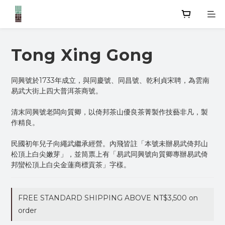
Tong Xing Gong
同興號於1733年成立，與同慶號、同昌號、乾利貞宋聘，為雲南
易武大街上四大普洱茶商號。
清末同興號老闆向質卿，以倚邦茶山優良茶菁製作技藝非凡，製
作精良。
民國初年兒子向繩武繼承經營。內飛皆註「本號未辦易武倚邦山
松頂上白尖嫩芽」，並筒票上有「易武同興號向質卿專辦易武倚
邦蠻松頂上白尖金蓮商標貢茶」字樣。
FREE STANDARD SHIPPING ABOVE NT$3,500 on
order