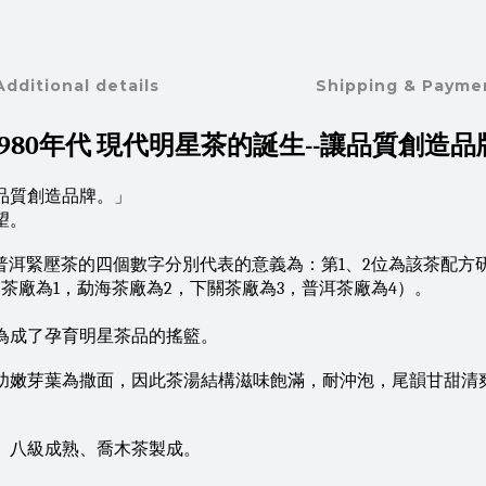
Additional details
Shipping & Payme
1980年代 現代明星茶的誕生--讓品質創造品
品質創造品牌。」
望。
等。普洱緊壓茶的四個數字分別代表的意義為：第1、2位為該茶配
茶廠為1，勐海茶廠為2，下關茶廠為3，普洱茶廠為4）。
為成了孕育明星茶品的搖籃。
，幼嫩芽葉為撒面，因此茶湯結構滋味飽滿，耐沖泡，尾韻甘甜
七、八級成熟、喬木茶製成。