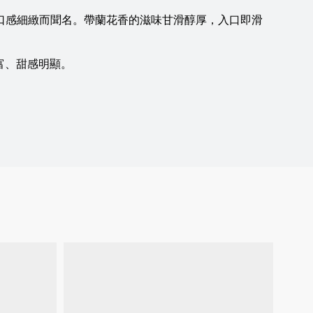
及口感細緻而聞名。帶蘭花香的滋味甘滑醇厚，入口即滑
富、甜感明顯。