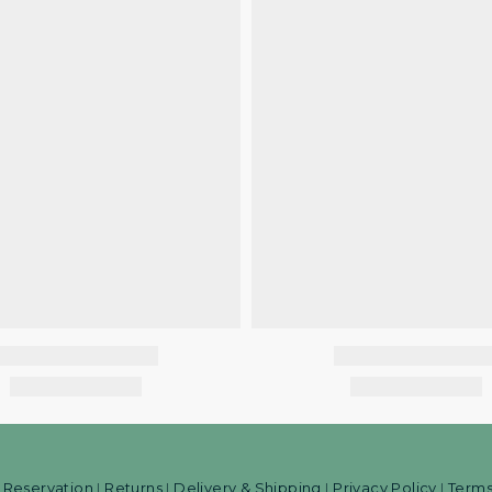
Reservation
Returns
Delivery & Shipping
Privacy Policy
Terms
|
|
|
|
|