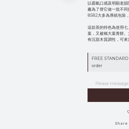
以霸氣口感及明顯老韻
廠為了替它做一批不同
8582大多為厚紙包
這款茶的特色為使用七
葉，又被稱大葉青餅。
有沉甜木質調性，可來
FREE STANDARD 
order
Please message t
Share