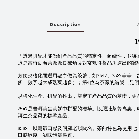
Description
「透過拼配才能做到產品品質的穩定性、延續性，並讓
這是當時勐海茶廠廠長鄒炳良對常規性茶品所道出的冀
方便規格化而選用數字做為茶號，如7542、7532等
多，數字越大成熟葉越多）；第4位為茶廠的編號（昆明
規格化生產、拼配的推出，奠定了產品品質的基礎，更
7542是普洱茶生茶餅中拼配的標竿。以肥壯茶菁為裏
洱生茶品質的標準產品」。
8582，以霸氣口感及明顯老韻聞名。茶的特色為使用
口感醇厚，滋味飽滿厚實。