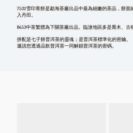
7532雪印青餅是勐海茶廠出品中最為細嫩的茶品，餅
入丹田。
8653中茶繁體為下關茶廠出品。臨滄地區多是喬木、古
拼配是七子餅普洱茶的靈魂；是普洱茶標準化的密鑰。
邀請您透過品飲普洱茶一同解鎖普洱茶的密碼。