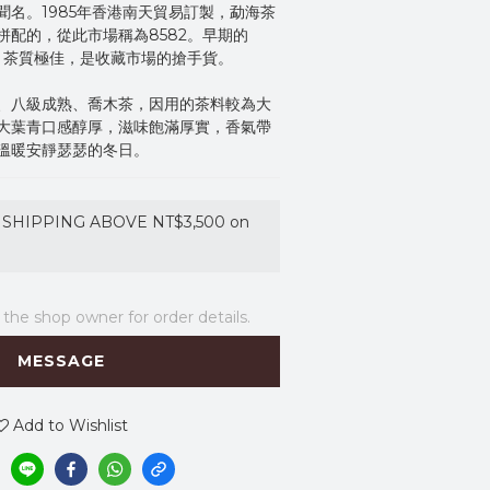
聞名。1985年香港南天貿易訂製，勐海茶
拼配的，從此市場稱為8582。早期的
裝，茶質極佳，是收藏市場的搶手貨。
、八級成熟、喬木茶，因用的茶料較為大
大葉青口感醇厚，滋味飽滿厚實，香氣帶
溫暖安靜瑟瑟的冬日。
SHIPPING ABOVE NT$3,500 on
he shop owner for order details.
MESSAGE
Add to Wishlist