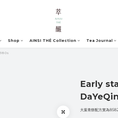
Shop
AINSI THÉ Collection
Tea Journal
1980s
Early st
DaYeQin
大葉青餅配方實為85