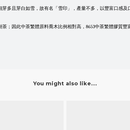
面細芽多且芽白如雪，故有名「雪印」，產量不多，以豐富口感
樹茶；因此中茶繁體原料喬木比例相對高，8653中茶繁體膠質豐
You might also like...