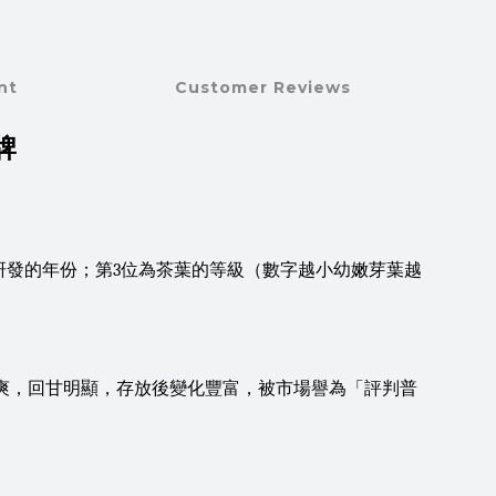
nt
Customer Reviews
牌
方研發的年份；第3位為茶葉的等級（數字越小幼嫩芽葉越
清爽，回甘明顯，存放後變化豐富，被市場譽為「評判普